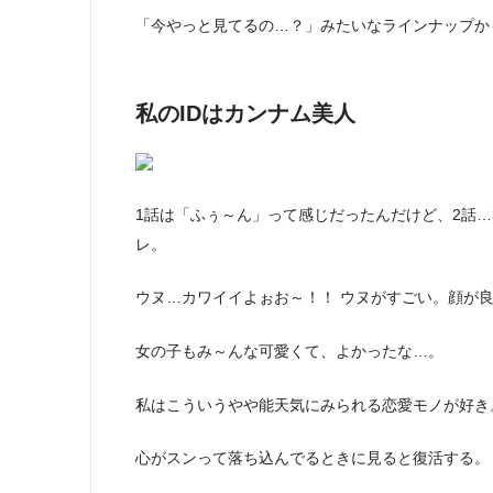
「今やっと見てるの…？」みたいなラインナップか
私のIDはカンナム美人
1話は「ふぅ～ん」って感じだったんだけど、2話…
レ。
ウヌ…カワイイよぉお～！！ ウヌがすごい。顔が
女の子もみ～んな可愛くて、よかったな…。
私はこういうやや能天気にみられる恋愛モノが好き
心がスンって落ち込んでるときに見ると復活する。