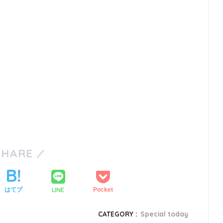
SHARE
LINE
はてブ
Pocket
CATEGORY :
Special today