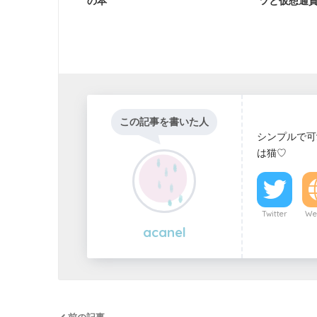
の本
ツと仮想通
この記事を書いた人
シンプルで可
は猫♡
Twitter
We
acanel