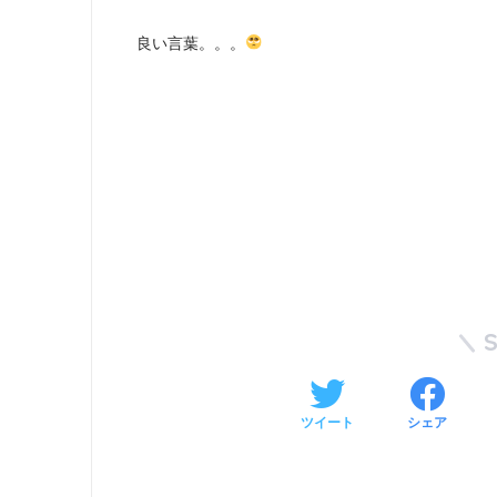
良い言葉。。。
ツイート
シェア